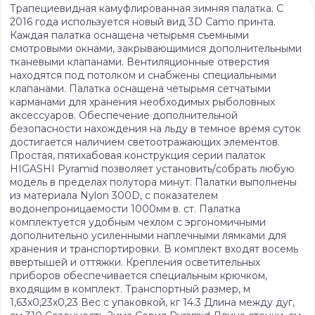
Трапециевидная камуфлированная зимняя палатка. С
2016 года используется новый вид 3D Camo принта.
Каждая палатка оснащена четырьмя съемными
смотровыми окнами, закрывающимися дополнительными
тканевыми клапанами. Вентиляционные отверстия
находятся под потолком и снабжены специальными
клапанами. Палатка оснащена четырьмя сетчатыми
карманами для хранения необходимых рыболовных
аксессуаров. Обеспечение дополнительной
безопасности нахождения на льду в темное время суток
достигается наличием светоотражающих элементов.
Простая, пятихабовая конструкция серии палаток
HIGASHI Pyramid позволяет установить/собрать любую
модель в пределах полутора минут. Палатки выполнены
из материала Nylon 300D, с показателем
водонепроницаемости 1000мм в. ст. Палатка
комплектуется удобным чехлом с эргономичными
дополнительно усиленными наплечными лямками для
хранения и транспортировки. В комплект входят восемь
ввертышей и оттяжки. Крепления осветительных
приборов обеспечивается специальным крючком,
входящим в комплект. Транспортный размер, м
1,63x0,23x0,23 Вес с упаковкой, кг 14.3 Длина между дуг,