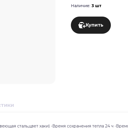
Наличие:
3 шт
Купить
стики
щая сталь,цвет хаки) -Время сохранения тепла 24 ч -Время